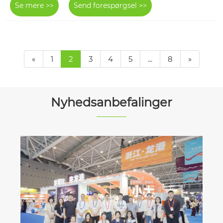
Se mere >>
Send forespørgsel >>
«
1
2
3
4
5
...
8
»
Nyhedsanbefalinger
Hemmeligheden bag papir
Se mere >>